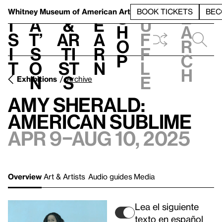
S
V
h
t
L
h
Whitney Museum
of American Art
BOOK TICKETS
BEC
S
e
i
a
&
e
u
h
a
s
t’
Ar
a
f
o
r
i
s
ti
r
f
p
c
t
o
st
n
l
h
n
s
e
Exhibitions
Archive
Amy Sherald:
American Sublime
Apr 9–Aug 10, 2025
Overview
Art & Artists
Audio guides
Media
Lea el siguiente
texto en español