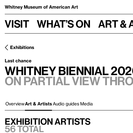
Whitney Museum
of American Art
Visit
What’s on
Art & 
Exhibitions
Last chance
Whitney Biennial 202
On Partial view thr
Overview
Art & Artists
Audio guides
Media
Exhibition artists
56 total