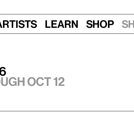
Artists
Learn
Shop
S
6
ough Oct 12