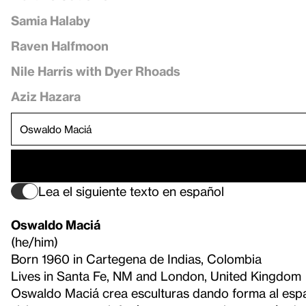
Samia Halaby
Raven Halfmoon
Nile Harris with Dyer Rhoads
Aziz Hazara
Lea el siguiente texto en español
Oswaldo Maciá
(he/him)
Born 1960 in Cartegena de Indias, Colombia
Lives in Santa Fe, NM and London, United Kingdom
Oswaldo Maciá crea esculturas dando forma al espa