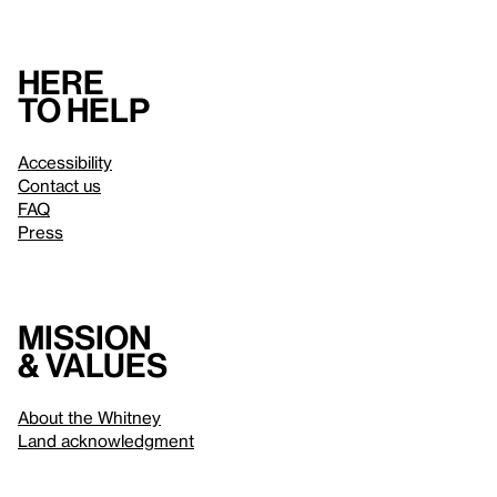
Here
to help
Accessibility
Contact us
FAQ
Press
Mission
& values
About the Whitney
Land acknowledgment