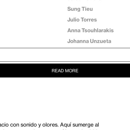
Sung Tieu
Julio Torres
Anna Tsouhlarakis
Johanna Unzueta
READ MORE
cio con sonido y olores. Aquí sumerge al