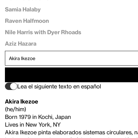
Samia Halaby
Raven Halfmoon
Nile Harris with Dyer Rhoads
Aziz Hazara
Lea el siguiente texto en español
Akira Ikezoe
(he/him)
Born 1979 in Kochi, Japan
Lives in New York, NY
Akira Ikezoe pinta elaborados sistemas circulares, na