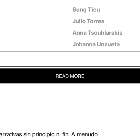
Sung Tieu
Julio Torres
Anna Tsouhlarakis
Johanna Unzueta
READ MORE
rrativas sin principio ni fin. A menudo