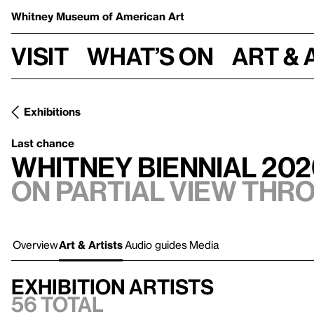
Whitney Museum
of American Art
Visit
What’s on
Art & 
Exhibitions
Last chance
Whitney Biennial 202
On Partial view thr
Overview
Art & Artists
Audio guides
Media
Exhibition artists
56 total