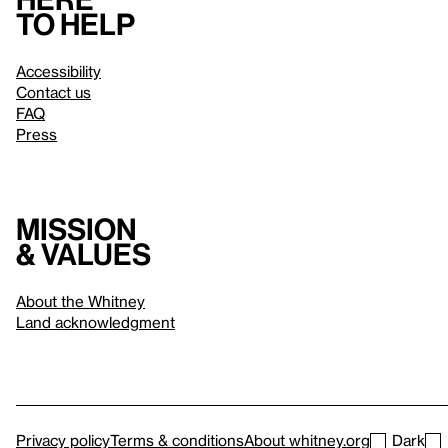
to help
Accessibility
Contact us
FAQ
Press
Mission
& values
About the Whitney
Land acknowledgment
Privacy policy
Terms & conditions
About whitney.org
Dark