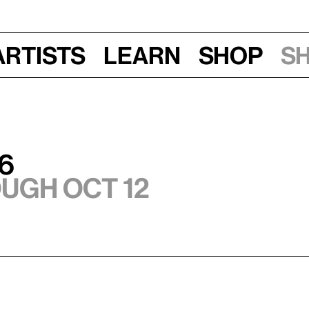
Artists
Learn
Shop
S
6
ough Oct 12