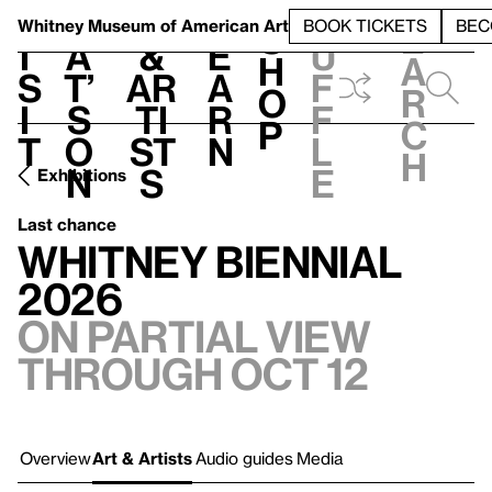
S
V
h
t
L
h
Whitney Museum
of American Art
BOOK TICKETS
BEC
S
e
i
a
&
e
u
h
a
s
t’
Ar
a
f
o
r
i
s
ti
r
f
p
c
t
o
st
n
l
h
n
s
e
Exhibitions
Last chance
Whitney Biennial
2026
On Partial view
through Oct 12
Overview
Art & Artists
Audio guides
Media