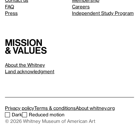
Contact us
Membership
FAQ
Careers
Press
Independent Study Program
Mission
& values
About the Whitney
Land acknowledgment
Privacy policy
Terms & conditions
About whitney.org
Dark
Reduced motion
© 2026 Whitney Museum of American Art