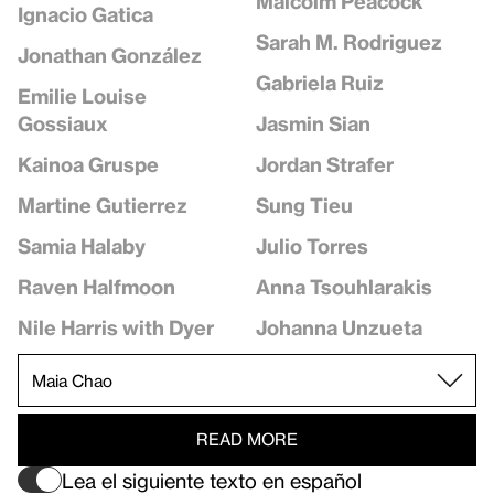
Malcolm Peacock
Ignacio Gatica
Sarah M. Rodriguez
Jonathan González
Gabriela Ruiz
Emilie Louise
Jasmin Sian
Gossiaux
Jordan Strafer
Kainoa Gruspe
Sung Tieu
Martine Gutierrez
Julio Torres
Samia Halaby
Anna Tsouhlarakis
Raven Halfmoon
Johanna Unzueta
Nile Harris with Dyer
READ MORE
Lea el siguiente texto en español