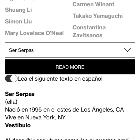
Carmen Winant
Shuang Li
Takako Yamaguchi
Simon Liu
Constantina
Mary Lovelace O'Neal
Zavitsanos
READ MORE
Lea el siguiente texto en español
Ser Serpas
(ella)
Nació en 1995 en el estes de Los Ángeles, CA
Vive en Nueva York, NY
Vestíbulo