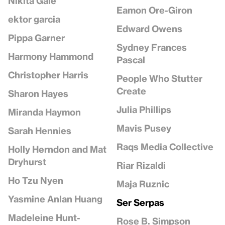
Nikita Gale
Eamon Ore-Giron
ektor garcia
Edward Owens
Pippa Garner
Sydney Frances
Harmony Hammond
Pascal
Christopher Harris
People Who Stutter
Create
Sharon Hayes
Julia Phillips
Miranda Haymon
Mavis Pusey
Sarah Hennies
Raqs Media Collective
Holly Herndon and Mat
Dryhurst
Riar Rizaldi
Ho Tzu Nyen
Maja Ruznic
Yasmine Anlan Huang
Ser Serpas
Madeleine Hunt-
Rose B. Simpson