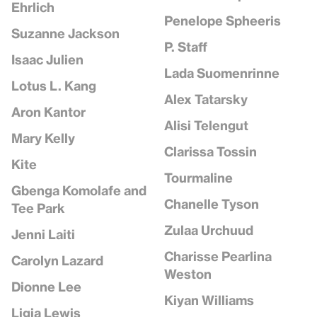
Ehrlich
Penelope Spheeris
Suzanne Jackson
P. Staff
Isaac Julien
Lada Suomenrinne
Lotus L. Kang
Alex Tatarsky
Aron Kantor
Alisi Telengut
Mary Kelly
Clarissa Tossin
Kite
Tourmaline
Gbenga Komolafe and
Chanelle Tyson
Tee Park
Zulaa Urchuud
Jenni Laiti
Charisse Pearlina
Carolyn Lazard
Weston
Dionne Lee
Kiyan Williams
Ligia Lewis