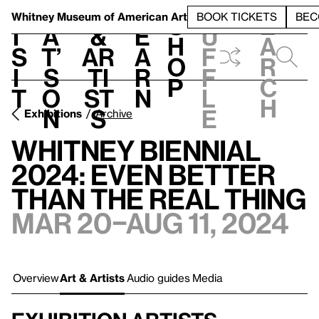
S
V
h
t
L
h
Whitney Museum
of American Art
BOOK TICKETS
BEC
S
e
i
a
&
e
u
h
a
s
t’
Ar
a
f
o
r
i
s
ti
r
f
p
c
t
o
st
n
l
h
n
s
e
Exhibitions
Archive
Whitney Biennial
2024: Even Better
Than the Real Thing
Mar 20–Aug 11, 2024
Overview
Art & Artists
Audio guides
Media