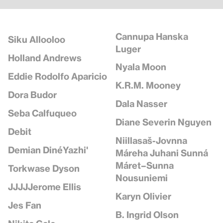
Cannupa Hanska
Siku Allooloo
Luger
Holland Andrews
Nyala Moon
Eddie Rodolfo Aparicio
K.R.M. Mooney
Dora Budor
Dala Nasser
Seba Calfuqueo
Diane Severin Nguyen
Debit
Niillasaš-Jovnna
Demian DinéYazhi'
Máreha Juhani Sunná
Máret–Sunna
Torkwase Dyson
Nousuniemi
JJJJJerome Ellis
Karyn Olivier
Jes Fan
B. Ingrid Olson