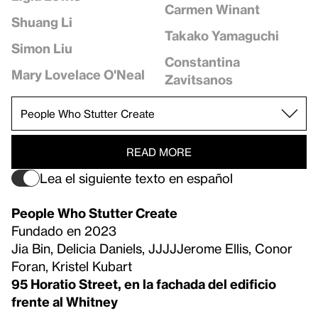
Carmen Winant
Shuang Li
Takako Yamaguchi
Simon Liu
Constantina
Mary Lovelace O'Neal
Zavitsanos
READ MORE
Lea el siguiente texto en español
People Who Stutter Create
Fundado en 2023
Jia Bin, Delicia Daniels, JJJJJerome Ellis, Conor
Foran, Kristel Kubart
95 Horatio Street, en la fachada del edificio
frente al Whitney