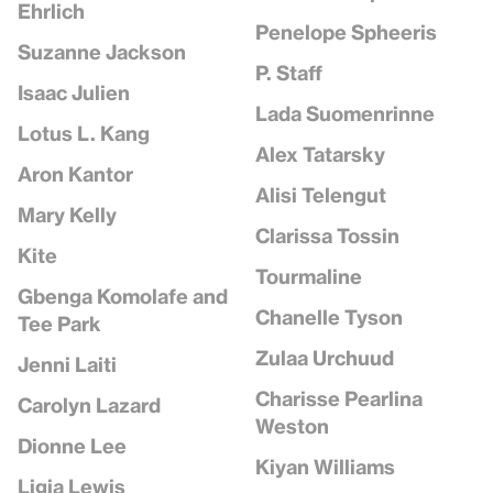
Ehrlich
Penelope Spheeris
Suzanne Jackson
P. Staff
Isaac Julien
Lada Suomenrinne
Lotus L. Kang
Alex Tatarsky
Aron Kantor
Alisi Telengut
Mary Kelly
Clarissa Tossin
Kite
Tourmaline
Gbenga Komolafe and
Chanelle Tyson
Tee Park
Zulaa Urchuud
Jenni Laiti
Charisse Pearlina
Carolyn Lazard
Weston
Dionne Lee
Kiyan Williams
Ligia Lewis