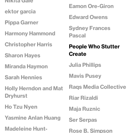
Nikita Gale
Eamon Ore-Giron
ektor garcia
Edward Owens
Pippa Garner
Sydney Frances
Harmony Hammond
Pascal
Christopher Harris
People Who Stutter
Create
Sharon Hayes
Julia Phillips
Miranda Haymon
Mavis Pusey
Sarah Hennies
Raqs Media Collective
Holly Herndon and Mat
Dryhurst
Riar Rizaldi
Ho Tzu Nyen
Maja Ruznic
Yasmine Anlan Huang
Ser Serpas
Madeleine Hunt-
Rose B. Simpson