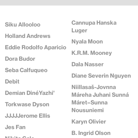
Cannupa Hanska
Siku Allooloo
Luger
Holland Andrews
Nyala Moon
Eddie Rodolfo Aparicio
K.R.M. Mooney
Dora Budor
Dala Nasser
Seba Calfuqueo
Diane Severin Nguyen
Debit
Niillasaš-Jovnna
Demian DinéYazhi'
Máreha Juhani Sunná
Máret–Sunna
Torkwase Dyson
Nousuniemi
JJJJJerome Ellis
Karyn Olivier
Jes Fan
B. Ingrid Olson