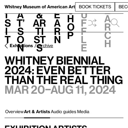
S
V
h
t
L
h
Whitney Museum
of American Art
BOOK TICKETS
BEC
S
e
i
a
&
e
u
h
a
s
t’
Ar
a
f
o
r
i
s
ti
r
f
p
c
t
o
st
n
l
h
n
s
e
Exhibitions
Archive
Whitney Biennial
2024: Even Better
Than the Real Thing
Mar 20–Aug 11, 2024
Overview
Art & Artists
Audio guides
Media