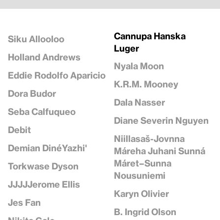
Cannupa Hanska
Siku Allooloo
Luger
Holland Andrews
Nyala Moon
Eddie Rodolfo Aparicio
K.R.M. Mooney
Dora Budor
Dala Nasser
Seba Calfuqueo
Diane Severin Nguyen
Debit
Niillasaš-Jovnna
Demian DinéYazhi'
Máreha Juhani Sunná
Máret–Sunna
Torkwase Dyson
Nousuniemi
JJJJJerome Ellis
Karyn Olivier
Jes Fan
B. Ingrid Olson