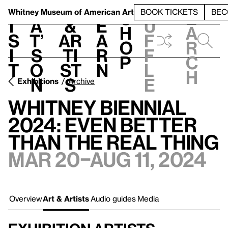
S
V
h
t
L
h
Whitney Museum
of American Art
BOOK TICKETS
BEC
S
e
i
a
&
e
u
h
a
s
t’
Ar
a
f
o
r
i
s
ti
r
f
p
c
t
o
st
n
l
h
n
s
e
Exhibitions
Archive
Whitney Biennial
2024: Even Better
Than the Real Thing
Mar 20–Aug 11, 2024
Overview
Art & Artists
Audio guides
Media