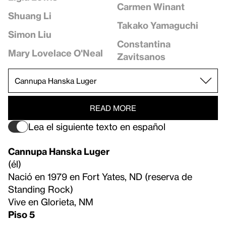
Carmen Winant
Shuang Li
Takako Yamaguchi
Simon Liu
Constantina
Mary Lovelace O'Neal
Zavitsanos
READ MORE
Lea el siguiente texto en español
Cannupa Hanska Luger
(él)
Nació en 1979 en Fort Yates, ND (reserva de
Standing Rock)
Vive en Glorieta, NM
Piso 5