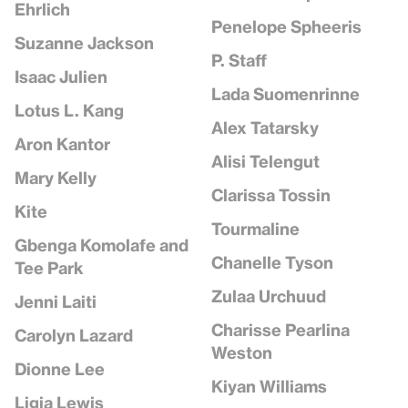
Ehrlich
Penelope Spheeris
Suzanne Jackson
P. Staff
Isaac Julien
Lada Suomenrinne
Lotus L. Kang
Alex Tatarsky
Aron Kantor
Alisi Telengut
Mary Kelly
Clarissa Tossin
Kite
Tourmaline
Gbenga Komolafe and
Chanelle Tyson
Tee Park
Zulaa Urchuud
Jenni Laiti
Charisse Pearlina
Carolyn Lazard
Weston
Dionne Lee
Kiyan Williams
Ligia Lewis