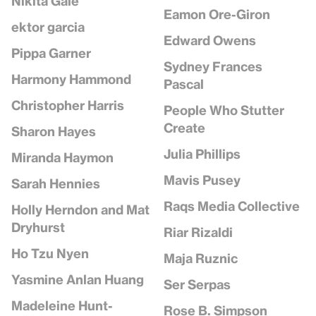
Nikita Gale
Eamon Ore-Giron
ektor garcia
Edward Owens
Pippa Garner
Sydney Frances
Harmony Hammond
Pascal
Christopher Harris
People Who Stutter
Create
Sharon Hayes
Julia Phillips
Miranda Haymon
Mavis Pusey
Sarah Hennies
Raqs Media Collective
Holly Herndon and Mat
Dryhurst
Riar Rizaldi
Ho Tzu Nyen
Maja Ruznic
Yasmine Anlan Huang
Ser Serpas
Madeleine Hunt-
Rose B. Simpson