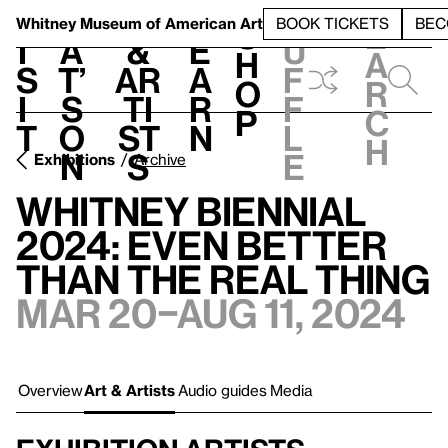
S
V
h
t
L
h
Whitney Museum
of American Art
BOOK TICKETS
BEC
S
e
i
a
&
e
u
h
a
s
t’
Ar
a
f
o
r
i
s
ti
r
f
p
c
t
o
st
n
l
h
n
s
e
Exhibitions
Archive
Whitney Biennial
2024: Even Better
Than the Real Thing
Mar 20–Aug 11, 2024
Overview
Art & Artists
Audio guides
Media