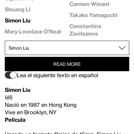
Carmen Winant
Shuang Li
Takako Yamaguchi
Simon Liu
Constantina
Mary Lovelace O'Neal
Zavitsanos
READ MORE
Lea el siguiente texto en español
Simon Liu
(él)
Nació en 1987 en Hong Kong
Vive en Brooklyn, NY
Película