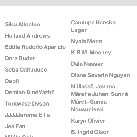
Cannupa Hanska
Siku Allooloo
Luger
Holland Andrews
Nyala Moon
Eddie Rodolfo Aparicio
K.R.M. Mooney
Dora Budor
Dala Nasser
Seba Calfuqueo
Diane Severin Nguyen
Debit
Niillasaš-Jovnna
Demian DinéYazhi'
Máreha Juhani Sunná
Máret–Sunna
Torkwase Dyson
Nousuniemi
JJJJJerome Ellis
Karyn Olivier
Jes Fan
B. Ingrid Olson