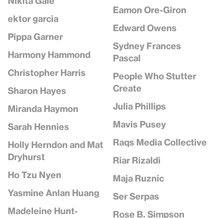
Nikita Gale
Eamon Ore-Giron
ektor garcia
Edward Owens
Pippa Garner
Sydney Frances
Harmony Hammond
Pascal
Christopher Harris
People Who Stutter
Create
Sharon Hayes
Julia Phillips
Miranda Haymon
Mavis Pusey
Sarah Hennies
Raqs Media Collective
Holly Herndon and Mat
Dryhurst
Riar Rizaldi
Ho Tzu Nyen
Maja Ruznic
Yasmine Anlan Huang
Ser Serpas
Madeleine Hunt-
Rose B. Simpson