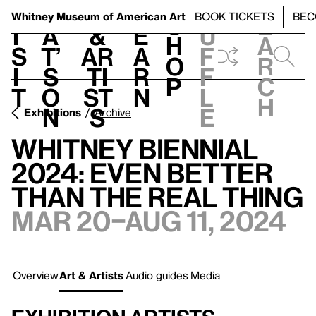
S
V
h
t
L
h
Whitney Museum
of American Art
BOOK TICKETS
BEC
S
e
i
a
&
e
u
h
a
s
t’
Ar
a
f
o
r
i
s
ti
r
f
p
c
t
o
st
n
l
h
n
s
e
Exhibitions
Archive
Whitney Biennial
2024: Even Better
Than the Real Thing
Mar 20–Aug 11, 2024
Overview
Art & Artists
Audio guides
Media