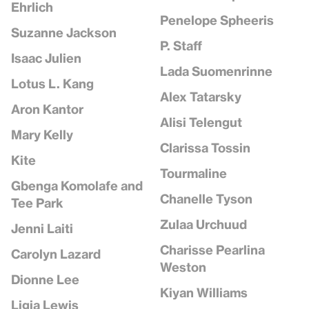
Ehrlich
Penelope Spheeris
Suzanne Jackson
P. Staff
Isaac Julien
Lada Suomenrinne
Lotus L. Kang
Alex Tatarsky
Aron Kantor
Alisi Telengut
Mary Kelly
Clarissa Tossin
Kite
Tourmaline
Gbenga Komolafe and
Chanelle Tyson
Tee Park
Zulaa Urchuud
Jenni Laiti
Charisse Pearlina
Carolyn Lazard
Weston
Dionne Lee
Kiyan Williams
Ligia Lewis