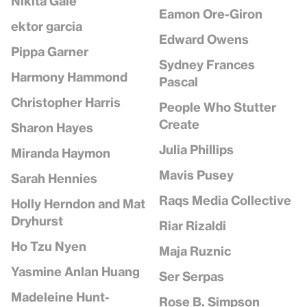
Nikita Gale
Eamon Ore-Giron
ektor garcia
Edward Owens
Pippa Garner
Sydney Frances
Harmony Hammond
Pascal
Christopher Harris
People Who Stutter
Create
Sharon Hayes
Julia Phillips
Miranda Haymon
Mavis Pusey
Sarah Hennies
Raqs Media Collective
Holly Herndon and Mat
Dryhurst
Riar Rizaldi
Ho Tzu Nyen
Maja Ruznic
Yasmine Anlan Huang
Ser Serpas
Madeleine Hunt-
Rose B. Simpson