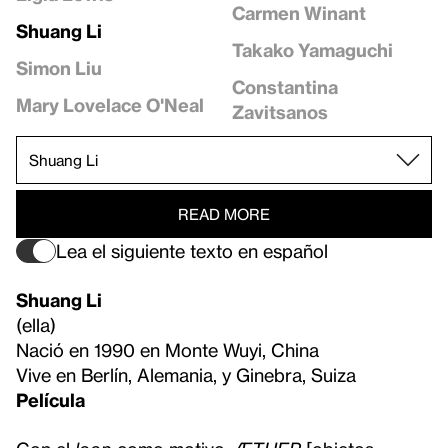
Carmen Winant
Shuang Li
Takako Yamaguchi
Simon Liu
Constantina
Mary Lovelace O'Neal
Zavitsanos
READ MORE
Lea el siguiente texto en español
Shuang Li
(ella)
Nació en 1990 en Monte Wuyi, China
Vive en Berlín, Alemania, y Ginebra, Suiza
Película