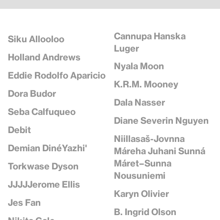
Cannupa Hanska
Siku Allooloo
Luger
Holland Andrews
Nyala Moon
Eddie Rodolfo Aparicio
K.R.M. Mooney
Dora Budor
Dala Nasser
Seba Calfuqueo
Diane Severin Nguyen
Debit
Niillasaš-Jovnna
Demian DinéYazhi'
Máreha Juhani Sunná
Máret–Sunna
Torkwase Dyson
Nousuniemi
JJJJJerome Ellis
Karyn Olivier
Jes Fan
B. Ingrid Olson