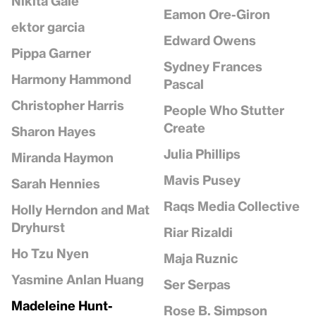
Nikita Gale
Eamon Ore-Giron
ektor garcia
Edward Owens
Pippa Garner
Sydney Frances
Harmony Hammond
Pascal
Christopher Harris
People Who Stutter
Create
Sharon Hayes
Julia Phillips
Miranda Haymon
Mavis Pusey
Sarah Hennies
Raqs Media Collective
Holly Herndon and Mat
Dryhurst
Riar Rizaldi
Ho Tzu Nyen
Maja Ruznic
Yasmine Anlan Huang
Ser Serpas
Madeleine Hunt-
Rose B. Simpson