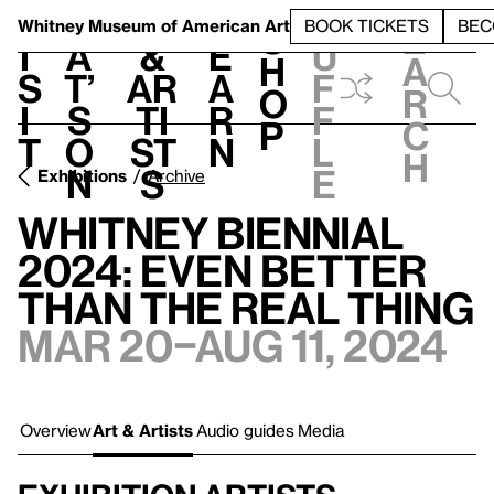
S
V
h
t
L
h
Whitney Museum
of American Art
BOOK TICKETS
BEC
S
e
i
a
&
e
u
h
a
s
t’
Ar
a
f
o
r
i
s
ti
r
f
p
c
t
o
st
n
l
h
n
s
e
Exhibitions
Archive
Whitney Biennial
2024: Even Better
Than the Real Thing
Mar 20–Aug 11, 2024
Overview
Art & Artists
Audio guides
Media