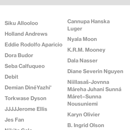
Cannupa Hanska
Siku Allooloo
Luger
Holland Andrews
Nyala Moon
Eddie Rodolfo Aparicio
K.R.M. Mooney
Dora Budor
Dala Nasser
Seba Calfuqueo
Diane Severin Nguyen
Debit
Niillasaš-Jovnna
Demian DinéYazhi'
Máreha Juhani Sunná
Máret–Sunna
Torkwase Dyson
Nousuniemi
JJJJJerome Ellis
Karyn Olivier
Jes Fan
B. Ingrid Olson