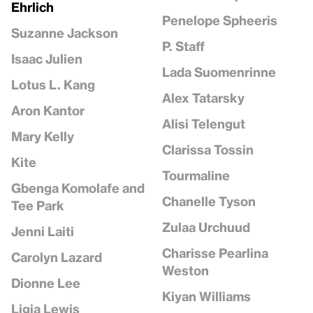
Ehrlich
Penelope Spheeris
Suzanne Jackson
P. Staff
Isaac Julien
Lada Suomenrinne
Lotus L. Kang
Alex Tatarsky
Aron Kantor
Alisi Telengut
Mary Kelly
Clarissa Tossin
Kite
Tourmaline
Gbenga Komolafe and
Chanelle Tyson
Tee Park
Zulaa Urchuud
Jenni Laiti
Charisse Pearlina
Carolyn Lazard
Weston
Dionne Lee
Kiyan Williams
Ligia Lewis