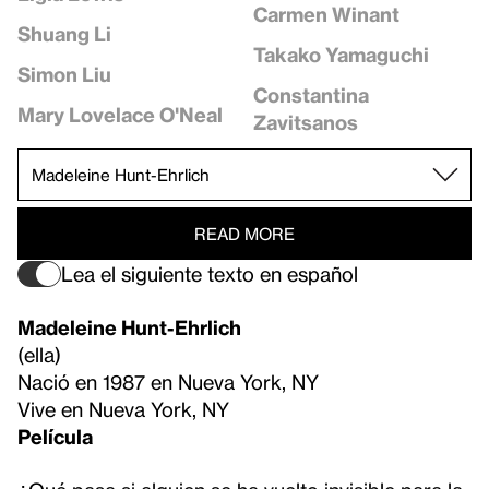
Carmen Winant
Shuang Li
Takako Yamaguchi
Simon Liu
Constantina
Mary Lovelace O'Neal
Zavitsanos
READ MORE
Lea el siguiente texto en español
Madeleine Hunt-Ehrlich
(ella)
Nació en 1987 en Nueva York, NY
Vive en Nueva York, NY
Película