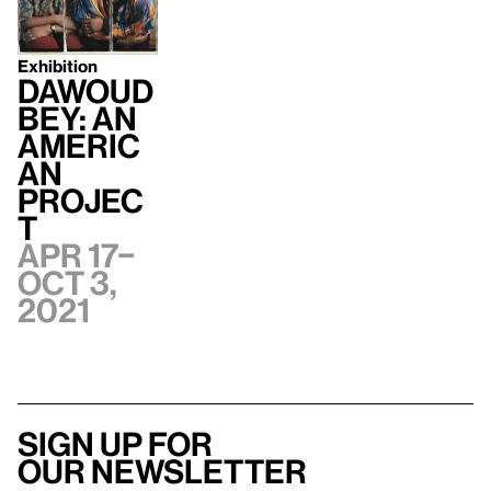
Exhibition
Dawoud
Bey: An
Americ
an
Projec
t
Apr 17–
Oct 3,
2021
Sign up for
our newsletter