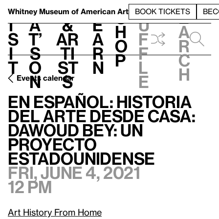
S
V
h
t
L
h
Whitney Museum
of American Art
BOOK TICKETS
BEC
S
e
i
a
&
e
u
h
a
s
t’
Ar
a
f
o
r
i
s
ti
r
f
p
c
t
o
st
n
l
h
n
s
e
Events calendar
En Español: Historia del arte desde casa: Dawoud Bey: Un proyecto estadounidense
En Español: Historia
del arte desde casa:
Dawoud Bey: Un
proyecto
estadounidense
Fri, June 4, 2021
12 pm
Art History From Home